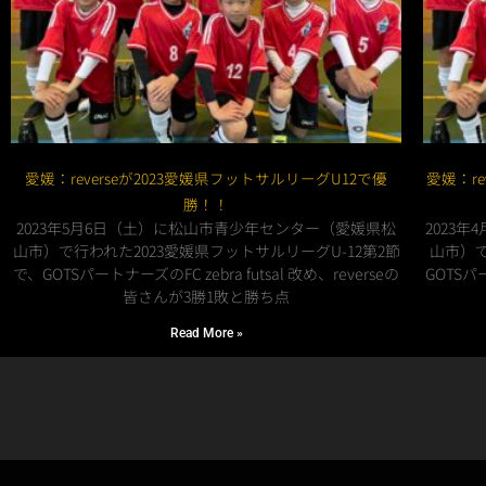
愛媛：reverseが2023愛媛県フットサルリーグU12で優
愛媛：re
勝！！
2023年5月6日（土）に松山市青少年センター（愛媛県松
2023
山市）で行われた2023愛媛県フットサルリーグU-12第2節
山市）で
で、GOTSパートナーズのFC zebra futsal 改め、reverseの
GOTSパー
皆さんが3勝1敗と勝ち点
Read More »