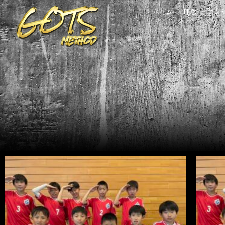
内
ホーム
理念
コン
容
を
ス
キ
ッ
プ