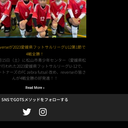
verseが2023愛媛県フットサルリーグU12第1節で
4戦全勝！
年4月15日（土）に松山市青少年センター（愛媛県松
行われた2023愛媛県フットサルリーグU-12で、
トナーズのFC zebra futsal 改め、reverseの皆さ
んが4戦全勝の好発進！！
Read More »
SNSでGOTSメソッドをフォローする
T
I
w
n