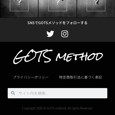
SNSでGOTSメソッドをフォローする
T
I
w
n
GOTS method
i
s
t
t
t
a
e
g
プライバシーポリシー
特定商取引法に基づく表記
r
r
a
検
検
m
索
索
Copyright 2026 © GOTS method, All rights Reserved.