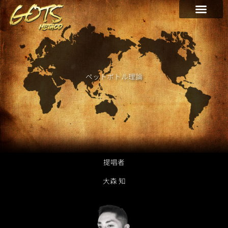
内
容
を
ス
キ
ッ
プ
ペットボトル理論
提唱者
大森 知