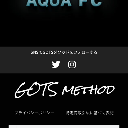
SNSでGOTSメソッドをフォローする
T
I
w
n
GOTS method
i
s
t
t
t
a
e
g
プライバシーポリシー
特定商取引法に基づく表記
r
r
a
検
検