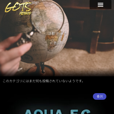
内
容
を
ス
キ
ッ
活動マップ
プ
＜香川＞
このカテゴリにはまだ何も投稿されていないようです。
香川