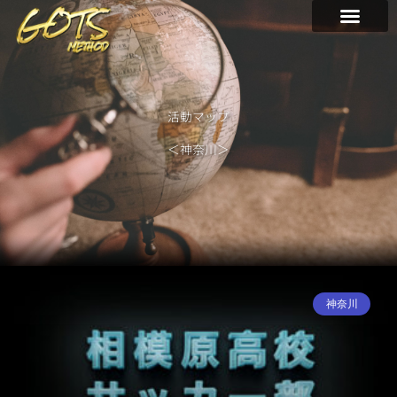
内
容
を
ス
キ
ッ
活動マップ
プ
＜神奈川＞
神奈川