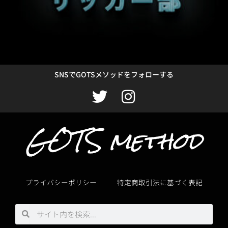
SNSでGOTSメソッドをフォローする
T
I
w
n
GOTS method
i
s
t
t
t
a
e
g
プライバシーポリシー
特定商取引法に基づく表記
r
r
a
検
検
m
索
索