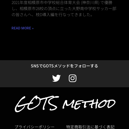
2021年度相模原市中学校総合体育大会 (神奈川県) で優勝
し、相模原市28校の頂点に立った大野南中学校サッカー部
の皆さんへ、枝D導入編を行なってきました。
READ MORE »
SNSでGOTSメソッドをフォローする
T
I
w
n
GOTS method
i
s
t
t
t
a
e
g
プライバシーポリシー
特定商取引法に基づく表記