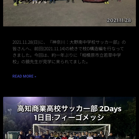
2021.11.28(日)に、『神奈川：大野南中学校サッカー部』の
皆さんへ、前回(2021.11.14)の続きで枝D構造編を行なって
きました。⁡今回は、約一年ぶりに「相模原市立若草中学
校」の鏡先生が見学に来られてました。
READ MORE »