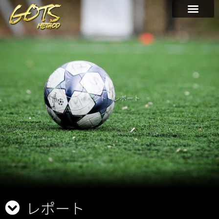
内
容
を
ス
キ
ッ
プ
イベント – レポート
レポート