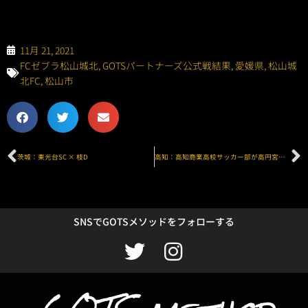
11月 21, 2021
FCゼブラ松山城北
,
GOTSパートナーズ公式戦結果
,
愛媛県
,
松山城
北FC
,
松山市
Prev
N
茨城：東光台SC × 枝D
高知：高知商業高校サッカー部が高円宮杯U-18高知県リーグ1部優勝！
SNSでGOTSメソッドをフォローする
T
I
w
n
i
s