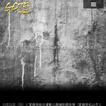
内
容
を
ス
キ
ッ
プ
愛媛：FCゼブラがU-12サッカー選手権愛媛県大会準決勝進出！
11月21日（日）に愛媛県総合運動公園補助競技場（愛媛県松山市上