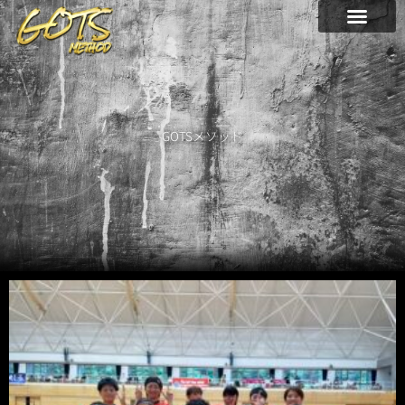
内
容
を
ス
キ
ッ
プ
GOTSメソッド
ペ
ペ
ペ
ペ
ペ
ペ
ー
ー
ー
ー
ー
ー
ジ
ジ
ジ
ジ
ジ
ジ