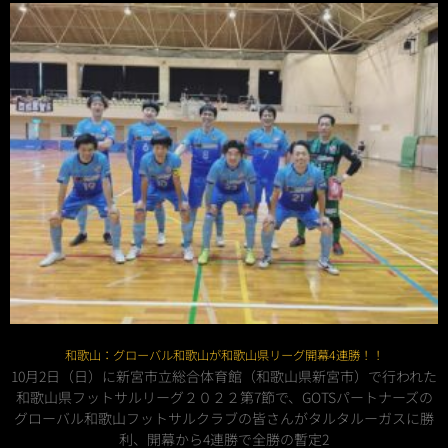
和歌山：グローバル和歌山が和歌山県リーグ開幕4連勝！！
10月2日（日）に新宮市立総合体育館（和歌山県新宮市）で行われた
和歌山県フットサルリーグ２０２２第7節で、GOTSパートナーズの
グローバル和歌山フットサルクラブの皆さんがタルタルーガスに勝
利、開幕から4連勝で全勝の暫定2