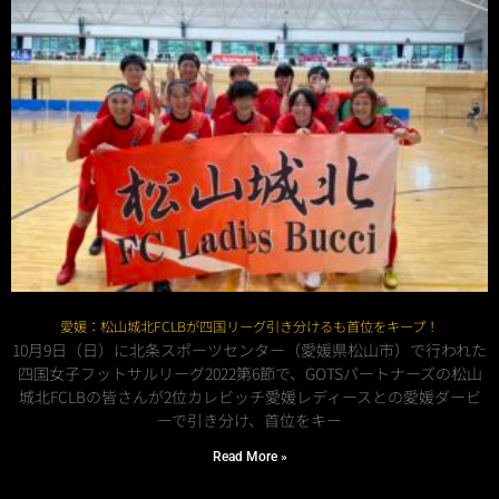
愛媛：松山城北FCLBが四国リーグ引き分けるも首位をキープ！
10月9日（日）に北条スポーツセンター（愛媛県松山市）で行われた
四国女子フットサルリーグ2022第6節で、GOTSパートナーズの松山
城北FCLBの皆さんが2位カレビッチ愛媛レディースとの愛媛ダービ
ーで引き分け、首位をキー
Read More »