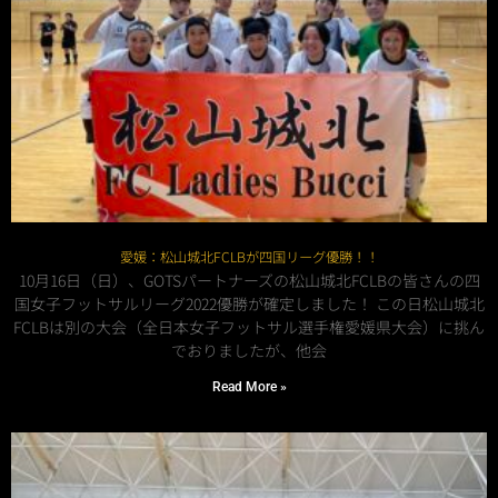
愛媛：松山城北FCLBが四国リーグ優勝！！
10月16日（日）、GOTSパートナーズの松山城北FCLBの皆さんの四
国女子フットサルリーグ2022優勝が確定しました！ この日松山城北
FCLBは別の大会（全日本女子フットサル選手権愛媛県大会）に挑ん
でおりましたが、他会
Read More »