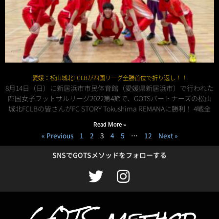
愛媛：松山城北FCLBが四国リーグ全勝首位で折り返し！！
8月14日（日）に新居浜市市民体育館（愛媛県新居浜市）で行われた
四国女子フットサルリーグ2022第4節で、GOTSパートナーズの松山
城北FCLBの皆さんがFC STORY Tokushima REMANAに勝利！ 4戦全
Read More »
« Previous
1
2
3
4
5
…
12
Next »
SNSでGOTSメソッドをフォローする
T
I
w
n
i
s