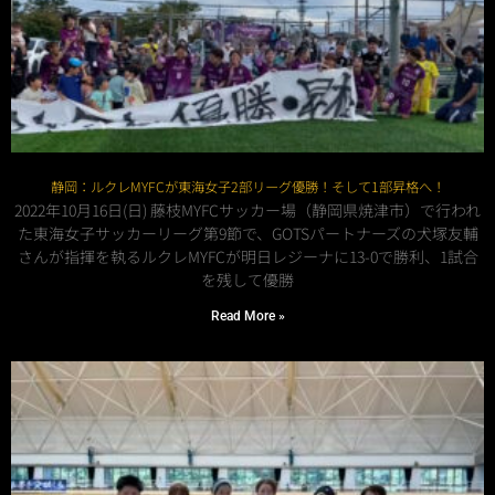
静岡：ルクレMYFCが東海女子2部リーグ優勝！そして1部昇格へ！
2022年10月16日(日) 藤枝MYFCサッカー場（静岡県焼津市）で行われ
た東海女子サッカーリーグ第9節で、GOTSパートナーズの犬塚友輔
さんが指揮を執るルクレMYFCが明日レジーナに13-0で勝利、1試合
を残して優勝
Read More »