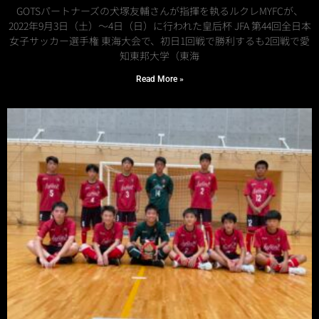
GOTSパートナーズの犬塚友輔さんが指揮を執るルクレMYFCが、
2022年9月3日（土）～4日（日）に行われた皇后杯 JFA 第44回全日本
女子サッカー選手権 東海大会で、初日1回戦で勝利するも2回戦で愛
知東邦大学（東海
Read More »