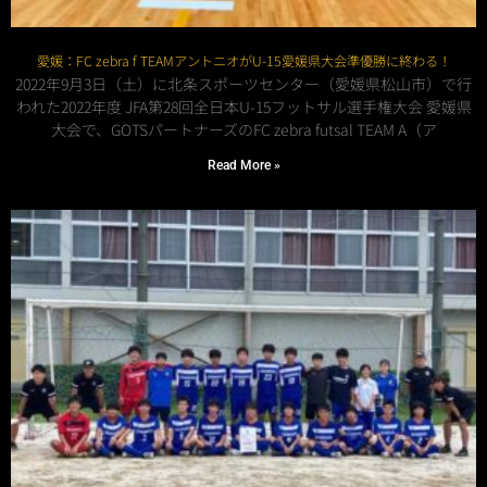
愛媛：FC zebra f TEAMアントニオがU-15愛媛県大会準優勝に終わる！
2022年9月3日（土）に北条スポーツセンター（愛媛県松山市）で行
われた2022年度 JFA第28回全日本U-15フットサル選手権大会 愛媛県
大会で、GOTSパートナーズのFC zebra futsal TEAM A（ア
Read More »