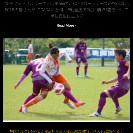
女子フットサルリーグ2022第5節で、GOTSパートナーズの松山城北
FCLBの皆さんがJOGADAに勝利！ 5戦全勝で2位に勝点6差をつけて
単独首位に立って
Read More »
静岡：ルクレMYFC が皇后杯東海大会2回戦で敗れ、ベスト8に終わる！