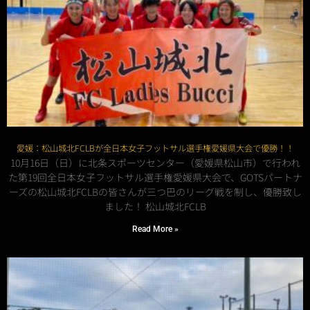
愛媛：松山城北FCLBが全日本女子フットサル選手権愛媛県大会で優勝！！
10月16日（日）に北条スポーツセンター（愛媛県松山市）で行われ
た第19回全日本女子フットサル選手権愛媛県大会で、GOTSパートナ
ーズの松山城北FCLBの皆さんが三つ巴のリーグ戦を制し、優勝致し
ました！ 松山城北FCLB
Read More »